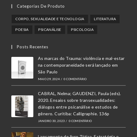
Abre
Abre
Abre
Categorias De Produto
em
em
em
uma
uma
uma
CORPO, SEXUALIDADE E TECNOLOGIA
LITERATURA
nova
nova
nova
POESIA
PSICANÁLISE
PSICOLOGIA
aba
aba
aba
Posts Recentes
As marcas do Trauma: violência e mal-estar
na contemporaneidade será lançado em
São Paulo
MAIO 29, 2024
/
0 COMENTÁRIO
CABRAL, Nelma; GAUDENZI, Paula (eds).
2020. Ensaios sobre transexualidades:
diálogos entre psicanálise e estudos de
gênero. Curitiba: Calligraphie. 136p
JANEIRO 30, 2023
/
0 COMENTÁRIO
Lançamento do livro Tática, Estratégia e