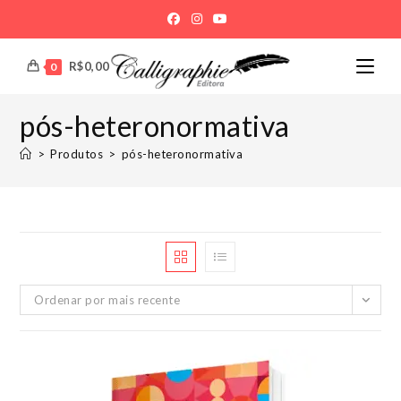
Ir
para
o
R$
0,00
0
conteúdo
pós-heteronormativa
>
Produtos
>
pós-heteronormativa
Ordenar por mais recente