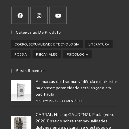
Abre
Abre
Abre
Categorias De Produto
em
em
em
uma
uma
uma
CORPO, SEXUALIDADE E TECNOLOGIA
LITERATURA
nova
nova
nova
POESIA
PSICANÁLISE
PSICOLOGIA
aba
aba
aba
Posts Recentes
As marcas do Trauma: violência e mal-estar
na contemporaneidade será lançado em
São Paulo
MAIO 29, 2024
/
0 COMENTÁRIO
CABRAL, Nelma; GAUDENZI, Paula (eds).
2020. Ensaios sobre transexualidades:
diálogos entre psicanálise e estudos de