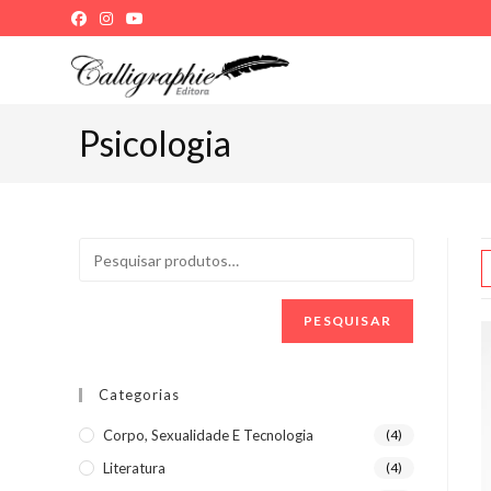
Ir
para
o
conteúdo
Psicologia
PESQUISAR
Categorias
Corpo, Sexualidade E Tecnologia
(4)
Literatura
(4)