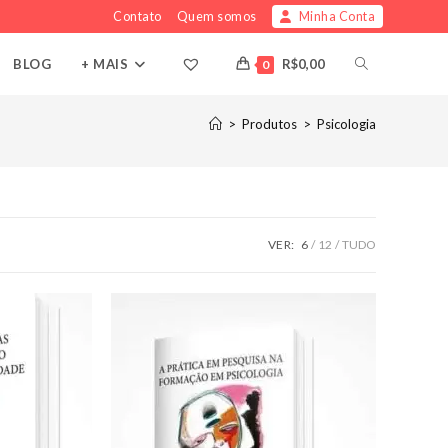
Contato
Quem somos
Minha Conta
ALTERNAR
BLOG
+ MAIS
R$
0,00
0
PESQUISA
>
Produtos
>
Psicologia
DO
SITE
VER:
6
12
TUDO