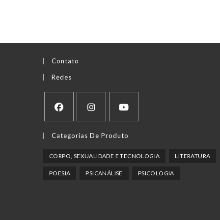
Contato
Redes
Abre
Abre
Abre
Categorias De Produto
em
em
em
uma
uma
uma
CORPO, SEXUALIDADE E TECNOLOGIA
LITERATURA
nova
nova
nova
POESIA
PSICANÁLISE
PSICOLOGIA
aba
aba
aba