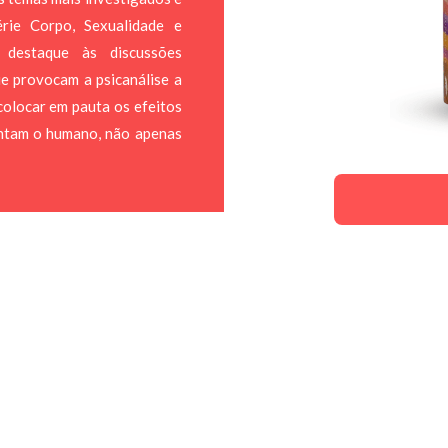
érie Corpo, Sexualidade e
r destaque às discussões
e provocam a psicanálise a
 colocar em pauta os efeitos
entam o humano, não apenas