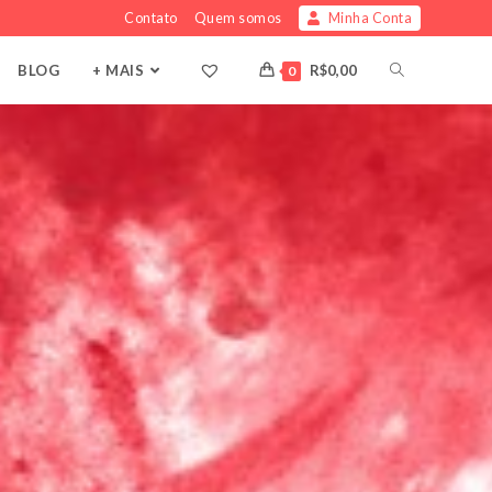
Contato
Quem somos
Minha Conta
BLOG
+ MAIS
R$
0,00
0