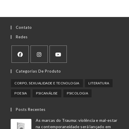
Contato
Redes
Abre
Abre
Abre
Categorias De Produto
em
em
em
uma
uma
uma
CORPO, SEXUALIDADE E TECNOLOGIA
LITERATURA
nova
nova
nova
POESIA
PSICANÁLISE
PSICOLOGIA
aba
aba
aba
Posts Recentes
As marcas do Trauma: violência e mal-estar
na contemporaneidade será lançado em