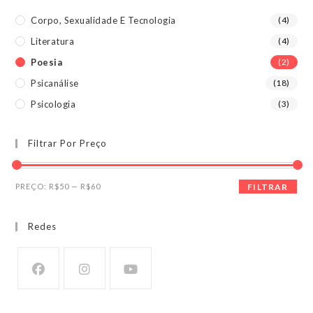
Corpo, Sexualidade E Tecnologia
(4)
Literatura
(4)
Poesia
(2)
Psicanálise
(18)
Psicologia
(3)
Filtrar Por Preço
Preço
Preço
PREÇO:
R$50
—
R$60
FILTRAR
mínimo
máximo
Redes