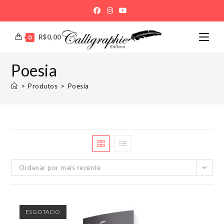
Ir
para
o
R$
0,00
0
conteúdo
Poesia
>
Produtos
>
Poesia
Ordenar por mais recente
ESGOTADO