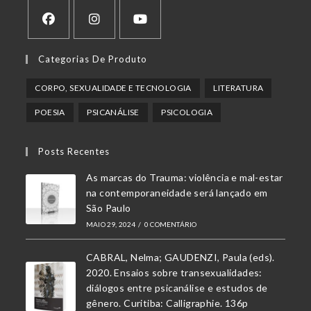
Abre
Abre
Abre
Categorias De Produto
em
em
em
uma
uma
uma
CORPO, SEXUALIDADE E TECNOLOGIA
LITERATURA
nova
nova
nova
POESIA
PSICANÁLISE
PSICOLOGIA
aba
aba
aba
Posts Recentes
As marcas do Trauma: violência e mal-estar
na contemporaneidade será lançado em
São Paulo
MAIO 29, 2024
/
0 COMENTÁRIO
CABRAL, Nelma; GAUDENZI, Paula (eds).
2020. Ensaios sobre transexualidades:
diálogos entre psicanálise e estudos de
gênero. Curitiba: Calligraphie. 136p