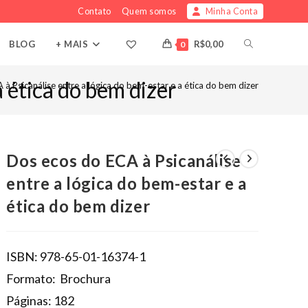
Contato
Quem somos
Minha Conta
ALTERNAR
BLOG
+ MAIS
R$
0,00
0
a ética do bem dizer
PESQUISA
à Psicanálise entre a lógica do bem-estar e a ética do bem dizer
DO
Dos ecos do ECA à Psicanálise
SITE
entre a lógica do bem-estar e a
ética do bem dizer
ISBN: 978-65-01-16374-1
Formato: Brochura
Páginas: 182