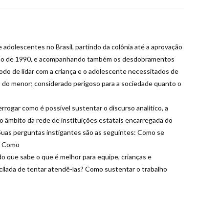
a
lógica
do
bem-
e adolescentes no Brasil, partindo da colônia até a aprovação
estar
julho de 1990, e acompanhando também os desdobramentos
e
do de lidar com a criança e o adolescente necessitados de
a
do menor; considerado perigoso para a sociedade quanto o
ética
do
errogar como é possível sustentar o discurso analítico, a
bem
no âmbito da rede de instituições estatais encarregada do
dizer
 Suas perguntas instigantes são as seguintes: Como se
quantidade
l? Como
o que sabe o que é melhor para equipe, crianças e
cilada de tentar atendê-las? Como sustentar o trabalho