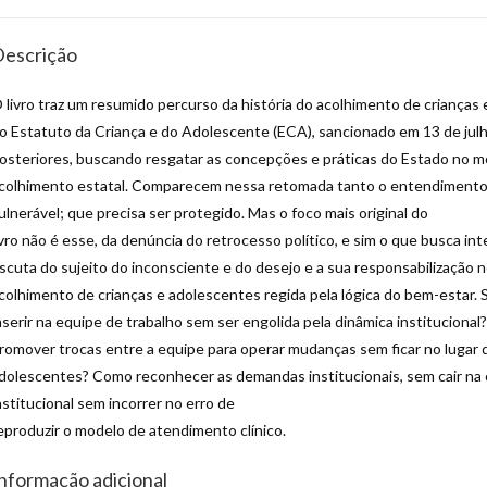
escrição
 livro traz um resumido percurso da história do acolhimento de crianças 
o Estatuto da Criança e do Adolescente (ECA), sancionado em 13 de 
osteriores, buscando resgatar as concepções e práticas do Estado no mo
colhimento estatal. Comparecem nessa retomada tanto o entendimento 
ulnerável; que precisa ser protegido. Mas o foco mais original do
ivro não é esse, da denúncia do retrocesso político, e sim o que busca int
scuta do sujeito do inconsciente e do desejo e a sua responsabilização 
colhimento de crianças e adolescentes regida pela lógica do bem-estar.
nserir na equipe de trabalho sem ser engolida pela dinâmica instituciona
romover trocas entre a equipe para operar mudanças sem ficar no lugar d
dolescentes? Como reconhecer as demandas institucionais, sem cair na 
nstitucional sem incorrer no erro de
eproduzir o modelo de atendimento clínico.
nformação adicional