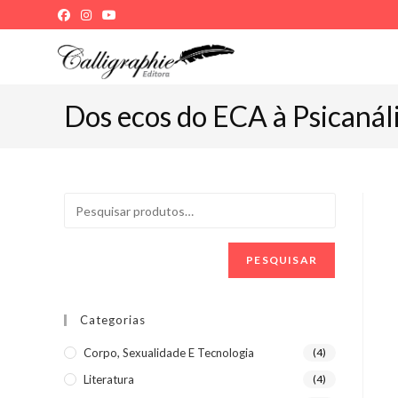
Ir
para
o
conteúdo
Dos ecos do ECA à Psicanáli
PESQUISAR
Categorias
Corpo, Sexualidade E Tecnologia
(4)
Literatura
(4)