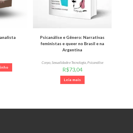
analista
Psicanálise e Gênero: Narrativas
feministas e queer no Brasil e na
Argentina
Corpo, Sexualidade e Tecnologia
,
Psicanálise
rinho
R$
73,04
Leia mais