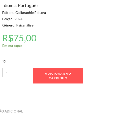
Idioma: Português
Editora: Calligraphie Editora
Edição: 2024
Gênero: Psicanálise
R$
75,00
Em estoque
Dos
ADICIONAR AO
ecos
CARRINHO
do
ECA
à
Psicanálise
entre
O ADICIONAL