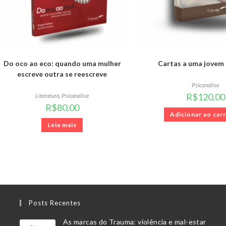
Do oco ao eco: quando uma mulher
Cartas a uma jovem 
escreve outra se reescreve
Psicanálise
R$
120,00
Literatura
,
Psicanálise
R$
80,00
Adicionar ao car
Leia mais
Posts Recentes
As marcas do Trauma: violência e mal-estar