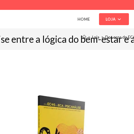
HOME
LOJA
se entre a lógica do bem-estar e 
>
Loja
>
Dos ecos do ECA 