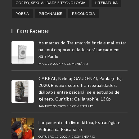
CORPO, SEXUALIDADE E TECNOLOGIA
LITERATURA
nova
nova
nova
POESIA
PSICANÁLISE
PSICOLOGIA
aba
aba
aba
Posts Recentes
As marcas do Trauma: violência e mal-estar
na contemporaneidade será lançado em
São Paulo
MAIO 29, 2024
/
0 COMENTÁRIO
CABRAL, Nelma; GAUDENZI, Paula (eds).
2020. Ensaios sobre transexualidades:
diálogos entre psicanálise e estudos de
gênero. Curitiba: Calligraphie. 136p
JANEIRO 30, 2023
/
0 COMENTÁRIO
Lançamento do livro Tática, Estratégia e
Política da Psicanálise
OUTUBRO 10, 2022
/
0 COMENTÁRIO