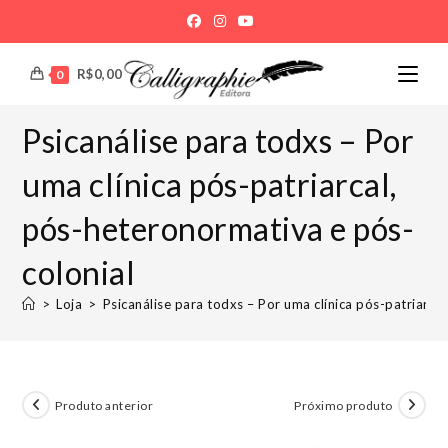
Ir
para
o
R$
0,00
0
conteúdo
Psicanálise para todxs – Por
uma clínica pós-patriarcal,
pós-heteronormativa e pós-
colonial
>
Loja
>
Psicanálise para todxs – Por uma clínica pós-patriarca
Produto anterior
Próximo produto