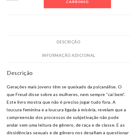
para
CARRINHO
todxs
-
Por
uma
clínica
DESCRIÇÃO
pós-
patriarcal,
INFORMAÇÃO ADICIONAL
pós-
heteronormativa
Descrição
e
pós-
Gerações mais jovens têm se queixado da psicanálise. O
colonial
que Freud disse sobre as mulheres, nem sempre “cai bem”.
quantidade
Este livro mostra que não é preciso jogar tudo fora. A
loucura feminina e a loucura ligada à miséria, revelam que a
compreensão dos processos de subjetivação não pode
andar sem uma leitura de gênero, de raça e de classe. E as
dissidências sexuais e de gênero nos desafiam a questionar