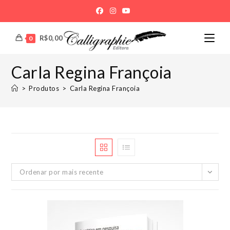
Ir
para
o
R$
0,00
0
conteúdo
Carla Regina Françoia
>
Produtos
>
Carla Regina Françoia
Ordenar por mais recente