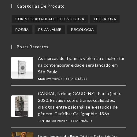
Abre
Abre
Abre
Categorias De Produto
em
em
em
uma
uma
uma
CORPO, SEXUALIDADE E TECNOLOGIA
LITERATURA
nova
nova
nova
POESIA
PSICANÁLISE
PSICOLOGIA
aba
aba
aba
Posts Recentes
As marcas do Trauma: violência e mal-estar
na contemporaneidade será lançado em
São Paulo
MAIO 29, 2024
/
0 COMENTÁRIO
CABRAL, Nelma; GAUDENZI, Paula (eds).
2020. Ensaios sobre transexualidades:
diálogos entre psicanálise e estudos de
gênero. Curitiba: Calligraphie. 136p
JANEIRO 30, 2023
/
0 COMENTÁRIO
Lançamento do livro Tática, Estratégia e