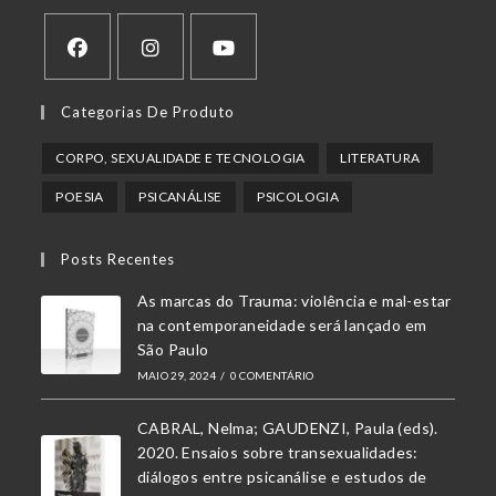
Abre
Abre
Abre
Categorias De Produto
em
em
em
uma
uma
uma
CORPO, SEXUALIDADE E TECNOLOGIA
LITERATURA
nova
nova
nova
POESIA
PSICANÁLISE
PSICOLOGIA
aba
aba
aba
Posts Recentes
As marcas do Trauma: violência e mal-estar
na contemporaneidade será lançado em
São Paulo
MAIO 29, 2024
/
0 COMENTÁRIO
CABRAL, Nelma; GAUDENZI, Paula (eds).
2020. Ensaios sobre transexualidades:
diálogos entre psicanálise e estudos de