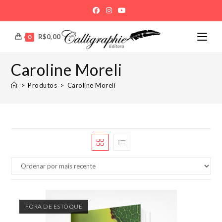
Ir
para
o
R$
0,00
0
conteúdo
Caroline Moreli
>
Produtos
>
Caroline Moreli
FORA DE ESTOQUE