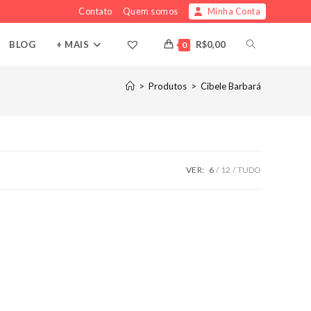
Contato
Quem somos
Minha Conta
ALTERNAR
BLOG
+ MAIS
R$
0,00
0
PESQUISA
>
Produtos
>
Cibele Barbará
DO
SITE
VER:
6
12
TUDO