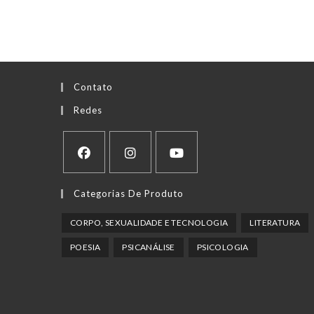
Contato
Redes
Abre
Abre
Abre
Categorias De Produto
em
em
em
uma
uma
uma
CORPO, SEXUALIDADE E TECNOLOGIA
LITERATURA
nova
nova
nova
POESIA
PSICANÁLISE
PSICOLOGIA
aba
aba
aba