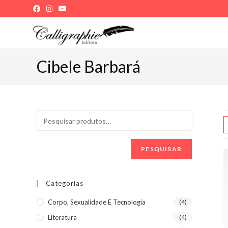
Ir
para
o
conteúdo
Cibele Barbará
PESQUISAR
Categorias
Corpo, Sexualidade E Tecnologia
(4)
Literatura
(4)