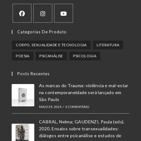
Abre
Abre
Abre
Categorias De Produto
em
em
em
uma
uma
uma
CORPO, SEXUALIDADE E TECNOLOGIA
LITERATURA
nova
nova
nova
POESIA
PSICANÁLISE
PSICOLOGIA
aba
aba
aba
Posts Recentes
As marcas do Trauma: violência e mal-estar
na contemporaneidade será lançado em
São Paulo
MAIO 29, 2024
/
0 COMENTÁRIO
CABRAL, Nelma; GAUDENZI, Paula (eds).
2020. Ensaios sobre transexualidades:
diálogos entre psicanálise e estudos de