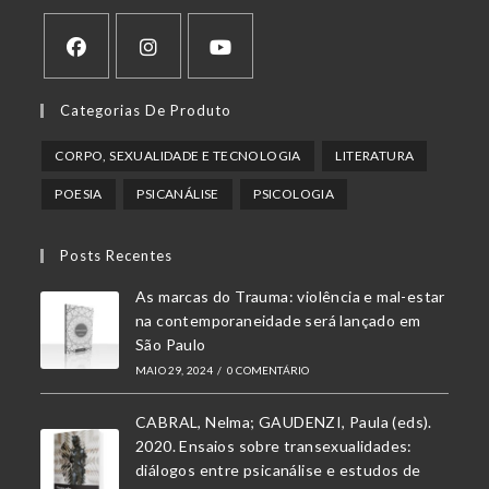
Abre
Abre
Abre
Categorias De Produto
em
em
em
uma
uma
uma
CORPO, SEXUALIDADE E TECNOLOGIA
LITERATURA
nova
nova
nova
POESIA
PSICANÁLISE
PSICOLOGIA
aba
aba
aba
Posts Recentes
As marcas do Trauma: violência e mal-estar
na contemporaneidade será lançado em
São Paulo
MAIO 29, 2024
/
0 COMENTÁRIO
CABRAL, Nelma; GAUDENZI, Paula (eds).
2020. Ensaios sobre transexualidades:
diálogos entre psicanálise e estudos de