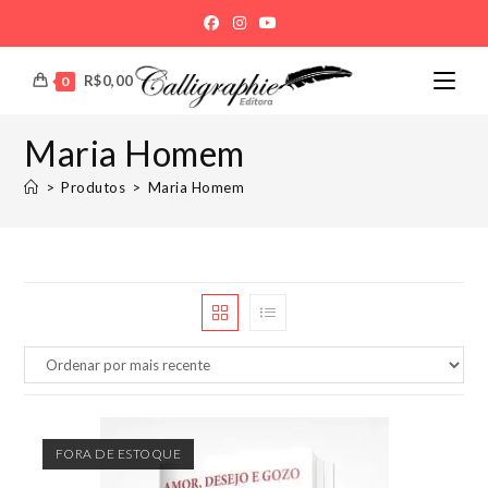
Ir
para
o
R$
0,00
0
conteúdo
Maria Homem
>
Produtos
>
Maria Homem
FORA DE ESTOQUE