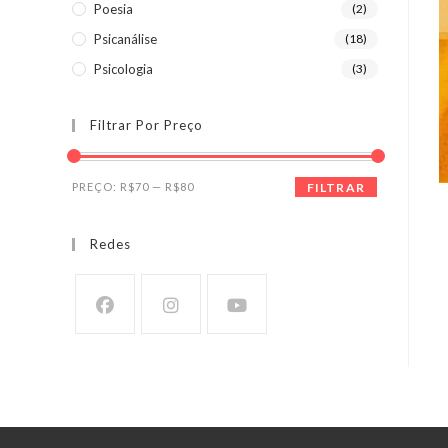
Poesia
(2)
Psicanálise
(18)
Psicologia
(3)
Filtrar Por Preço
Preço
Preço
PREÇO:
R$70
—
R$80
FILTRAR
mínimo
máximo
Redes