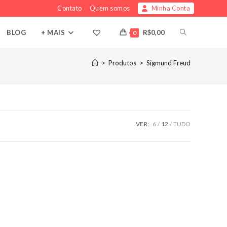
Contato
Quem somos
Minha Conta
ALTERNAR
BLOG
+ MAIS
R$
0,00
0
PESQUISA
>
Produtos
>
Sigmund Freud
DO
SITE
VER:
6
12
TUDO