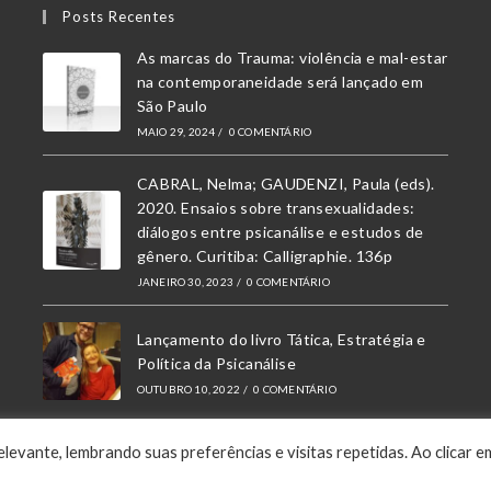
Posts Recentes
As marcas do Trauma: violência e mal-estar
na contemporaneidade será lançado em
São Paulo
MAIO 29, 2024
/
0 COMENTÁRIO
CABRAL, Nelma; GAUDENZI, Paula (eds).
2020. Ensaios sobre transexualidades:
diálogos entre psicanálise e estudos de
gênero. Curitiba: Calligraphie. 136p
JANEIRO 30, 2023
/
0 COMENTÁRIO
Lançamento do livro Tática, Estratégia e
Política da Psicanálise
OUTUBRO 10, 2022
/
0 COMENTÁRIO
levante, lembrando suas preferências e visitas repetidas. Ao clicar e
2020 © Copyright —