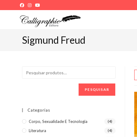
Ir
para
o
conteúdo
Sigmund Freud
PESQUISAR
Categorias
Corpo, Sexualidade E Tecnologia
(4)
Literatura
(4)