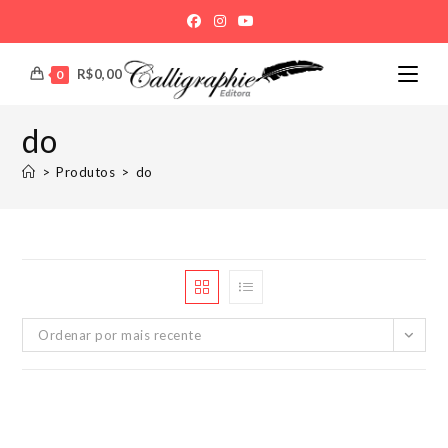
Ir
para
o
R$
0,00
0
conteúdo
do
>
Produtos
>
do
Ordenar por mais recente