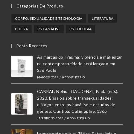
Abre
Abre
Abre
Categorias De Produto
em
em
em
uma
uma
uma
CORPO, SEXUALIDADE E TECNOLOGIA
LITERATURA
nova
nova
nova
POESIA
PSICANÁLISE
PSICOLOGIA
aba
aba
aba
Posts Recentes
As marcas do Trauma: violência e mal-estar
na contemporaneidade será lançado em
São Paulo
MAIO 29, 2024
/
0 COMENTÁRIO
CABRAL, Nelma; GAUDENZI, Paula (eds).
2020. Ensaios sobre transexualidades:
diálogos entre psicanálise e estudos de
gênero. Curitiba: Calligraphie. 136p
JANEIRO 30, 2023
/
0 COMENTÁRIO
Lançamento do livro Tática, Estratégia e