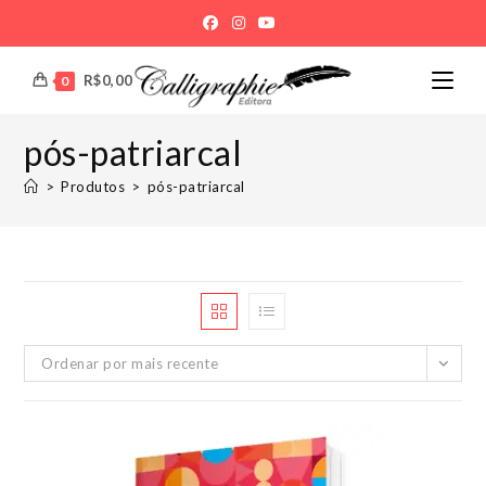
Ir
para
o
R$
0,00
0
conteúdo
pós-patriarcal
>
Produtos
>
pós-patriarcal
Ordenar por mais recente